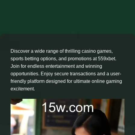
Discover a wide range of thrilling casino games,
sports betting options, and promotions at 559xbet.
Join for endless entertainment and winning
opportunities. Enjoy secure transactions and a user-
friendly platform designed for ultimate online gaming
excitement.