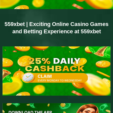
559xbet
| Exciting Online Casino Games
and Betting Experience at 559xbet