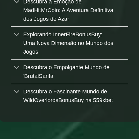
Descubra a Emoção de
MadHitMrCoin: A Aventura Definitiva
dos Jogos de Azar
Explorando InnerFireBonusBuy:
Uma Nova Dimensão no Mundo dos
Jogos
Descubra o Empolgante Mundo de
'BrutalSanta'
Descubra o Fascinante Mundo de
WildOverlordsBonusBuy na 559xbet