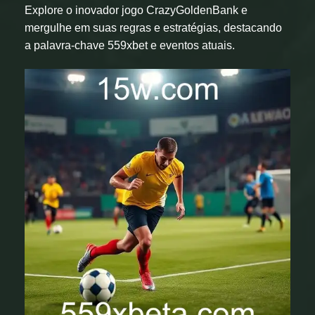
Explore o inovador jogo CrazyGoldenBank e
mergulhe em suas regras e estratégias, destacando
a palavra-chave 559xbet e eventos atuais.