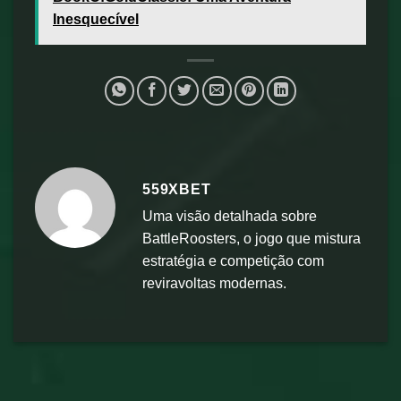
Inesquecível
559XBET
Uma visão detalhada sobre
BattleRoosters, o jogo que mistura
estratégia e competição com
reviravoltas modernas.