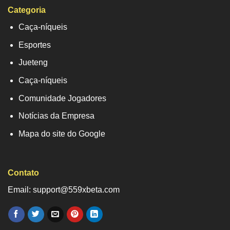
Categoria
Caça-níqueis
Esportes
Jueteng
Caça-níqueis
Comunidade Jogadores
Notícias da Empresa
Mapa do site do Google
Contato
Email:
support@559xbeta.com