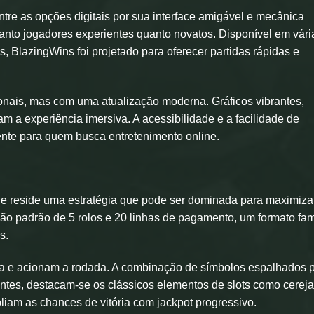
tre as opções digitais por sua interface amigável e mecânica
tanto jogadores experientes quanto novatos. Disponível em vári
s, BlazingWins foi projetado para oferecer partidas rápidas e
ionais, mas com uma atualização moderna. Gráficos vibrantes,
am a experiência imersiva. A acessibilidade e a facilidade de
nte para quem busca entretenimento online.
e reside uma estratégia que pode ser dominada para maximiza
ão padrão de 5 rolos e 20 linhas de pagamento, um formato fami
s.
sta e acionam a rodada. A combinação de símbolos espalhados 
entes, destacam-se os clássicos elementos de slots como cereja
liam as chances de vitória com jackpot progressivo.