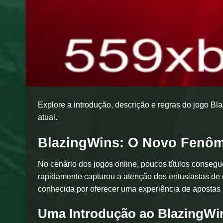
Explore a introdução, descrição e regras do jogo 
atual.
BlazingWins: O Novo Fenôm
No cenário dos jogos online, poucos títulos conseg
rapidamente capturou a atenção dos entusiastas de c
conhecida por oferecer uma experiência de apostas i
Uma Introdução ao BlazingWi