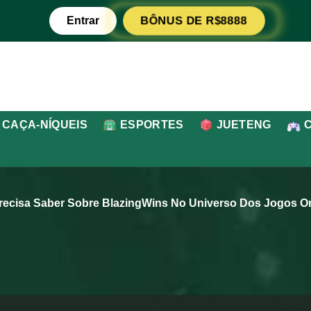
BÔNUS DE R$8888
Entrar
CAÇA-NÍQUEIS
ESPORTES
JUETENG
C
ecisa Saber Sobre BlazingWins No Universo Dos Jogos On