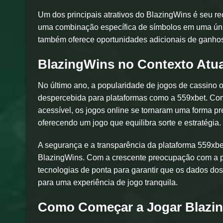
Um dos principais atrativos do BlazingWins é seu re
uma combinação específica de símbolos em uma única
também oferece oportunidades adicionais de ganhos 
BlazingWins no Contexto Atua
No último ano, a popularidade de jogos de cassino 
despercebida para plataformas como a 559xbet. Com
acessível, os jogos online se tornaram uma forma pr
oferecendo um jogo que equilibra sorte e estratégia.
A segurança e a transparência da plataforma 559xb
BlazingWins. Com a crescente preocupação com a p
tecnologias de ponta para garantir que os dados do
para uma experiência de jogo tranquila.
Como Começar a Jogar Blazin