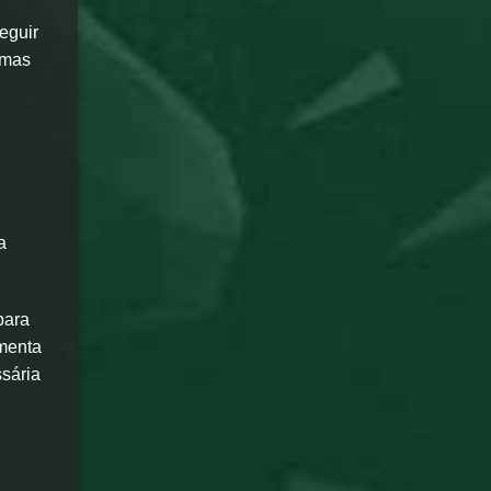
eguir
 mas
a
para
ementa
ssária